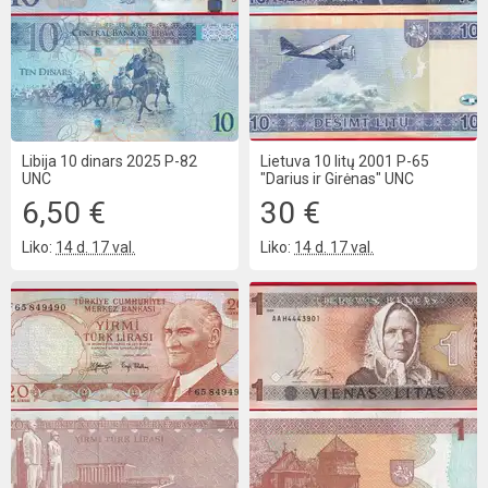
Libija 10 dinars 2025 P-82
Lietuva 10 litų 2001 P-65
UNC
"Darius ir Girėnas" UNC
6,50 €
30 €
Liko:
14 d. 17 val.
Liko:
14 d. 17 val.