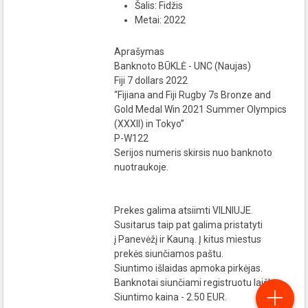
Šalis: Fidžis
Metai: 2022
Aprašymas
Banknoto BŪKLĖ - UNC (Naujas)
Fiji 7 dollars 2022
“Fijiana and Fiji Rugby 7s Bronze and
Gold Medal Win 2021 Summer Olympics
(XXXII) in Tokyo”
P-W122
Serijos numeris skirsis nuo banknoto
nuotraukoje.
Prekes galima atsiimti VILNIUJE.
Susitarus taip pat galima pristatyti
į Panevėžį ir Kauną. Į kitus miestus
prekės siunčiamos paštu.
Siuntimo išlaidas apmoka pirkėjas.
Banknotai siunčiami registruotu laišku:
Siuntimo kaina - 2.50 EUR.