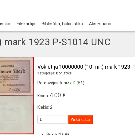
istika
Filokartija
Bibliofilija, bukinistika
Aksesuarai
l.) mark 1923 P-S1014 UNC
Vokietija 10000000 (10 mil.) mark 1923
Kategorija:
Bonistika
Pardavėjas:
lunizz
(51)
4.00 €
Kaina:
Kiekis: 2
Pirkti dabar
Būklė: Nauja