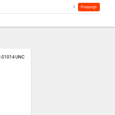
Prisijungti
 P-S1014 UNC