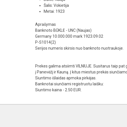
Šalis: Vokietija
Metai: 1923
Aprašymas
Banknoto BŪKLĖ - UNC (Naujas)
Germany 10.000.000 mark 1923.09.02
P-S1014(2)
Serijos numeris skirsis nuo banknoto nuotraukoje.
Prekes galima atsiimti VILNIUJE. Susitarus taip pat g
į Panevėžį ir Kauną. Į kitus miestus prekės siunčia
Siuntimo išlaidas apmoka pirkėjas.
Banknotai siunčiami registruotu laišku:
Siuntimo kaina - 2.50 EUR.