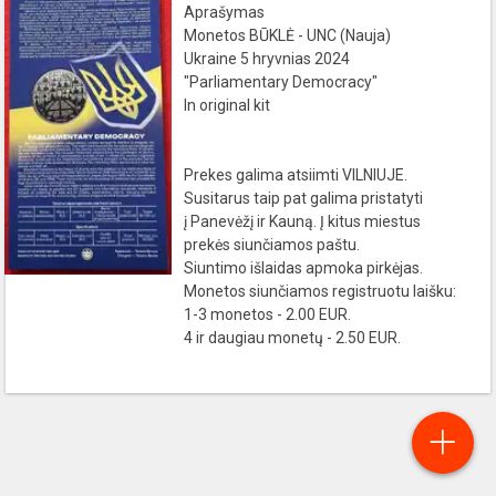
Aprašymas
Monetos BŪKLĖ - UNC (Nauja)
Ukraine 5 hryvnias 2024
"Parliamentary Democracy"
In original kit
Prekes galima atsiimti VILNIUJE.
Susitarus taip pat galima pristatyti
į Panevėžį ir Kauną. Į kitus miestus
prekės siunčiamos paštu.
Siuntimo išlaidas apmoka pirkėjas.
Monetos siunčiamos registruotu laišku:
1-3 monetos - 2.00 EUR.
4 ir daugiau monetų - 2.50 EUR.