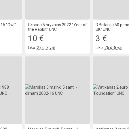
015 "Owl"
Ukraina 5 hryvnias 2022 "Year of
D.Britanija 50 pen
the Rabbit" UNC
UK" UNC
10 €
3 €
Liko:
27 d. 8 val.
Liko:
26 d. 8 val.