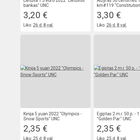
Lietuva 1.5 euro 2022 "Lietuvos
Alžyras 50 centimes 
bankas" UNC
km#119 "Constitution
3,20 €
3,30 €
Liko:
26 d. 8 val.
Liko:
26 d. 8 val.
Kinija 5 yuan 2022 "Olympics -
Egiptas 2 m.r. 50 p. - 
Snow Sports" UNC
"Golden Par." UNC
2,35 €
2,35 €
Liko:
25 d. 8 val.
Liko:
25 d. 8 val.