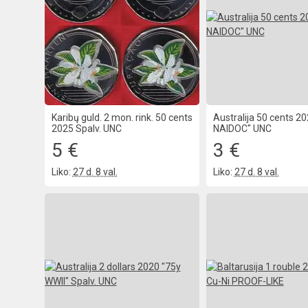
Karibų guld. 2 mon. rink. 50 cents
Australija 50 cents 2
2025 Spalv. UNC
NAIDOC" UNC
5 €
3 €
Liko:
27 d. 8 val.
Liko:
27 d. 8 val.