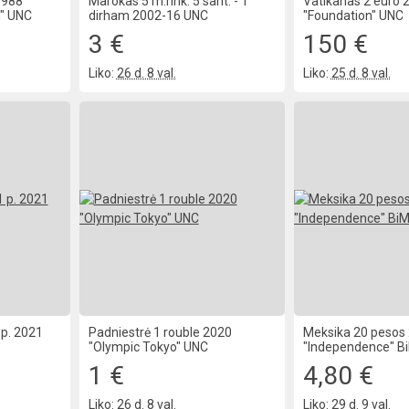
1988
Marokas 5 m.rink. 5 sant. - 1
Vatikanas 2 euro 
" UNC
dirham 2002-16 UNC
"Foundation" UNC
3 €
150 €
Liko:
26 d. 8 val.
Liko:
25 d. 8 val.
1 p. 2021
Padniestrė 1 rouble 2020
Meksika 20 pesos
"Olympic Tokyo" UNC
"Independence" B
1 €
4,80 €
Liko:
26 d. 8 val.
Liko:
29 d. 9 val.