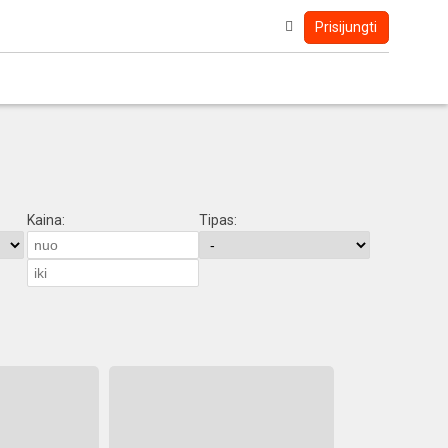
Prisijungti
Kaina:
Tipas: