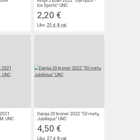
2004
Kinija 5 yuan 2022 "Olympics -
Ice Sports" UNC
2,20 €
Liko:
25 d. 8 val.
 2021
Danija 20 kroner 2022 "50 metų
iM. UNC
Jubiliejus" UNC
4,50 €
Liko:
27 d. 8 val.