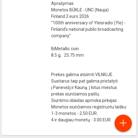
Aprašymas
Monetos BŪKLĖ - UNC (Nauja)
Finland 2 euro 2026
"100th anniversary of Yleisradio (Yle) -
Finland's national public broadcasting
company"
BiMetallic coin
8.5 g; 25.75 mm
Prekes galima atsiimti VILNIUJE.
Susitarus taip pat galima pristatyti
į Panevėžį ir Kauną. Į kitus miestus
prekės siunčiamos paštu.
Siuntimo išlaidas apmoka pirkėjas.
Monetos siunčiamos registruotu laišku:
1-3 monetos - 2.50 EUR.
4 ir daugiau monetų - 3.00 EUR.