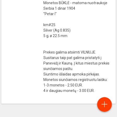
Monetos BŪKLĖ - matoma nuotraukoje
Serbia 1 dinar 1904
"Petar I"
km#25
Silver (Ag 0.835)
5 g; ø 22.5 mm
Prekes galima atsiimti VILNIUJE.
Susitarus taip pat galima pristatyti į
Panevėžį ir Kauną. Į kitus miestus prekės
siunčiamos paštu.
Siuntimo išlaidas apmoka pirkėjas.
Monetos siunčiamos registruotu laišku:
1-3 monetos - 2.50 EUR.
4 ir daugiau monetų - 3.00 EUR.