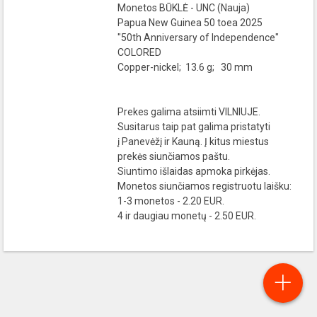
Monetos BŪKLĖ - UNC (Nauja)
Papua New Guinea 50 toea 2025
"50th Anniversary of Independence"
COLORED
Copper-nickel; 13.6 g; 30 mm
Prekes galima atsiimti VILNIUJE.
Susitarus taip pat galima pristatyti
į Panevėžį ir Kauną. Į kitus miestus
prekės siunčiamos paštu.
Siuntimo išlaidas apmoka pirkėjas.
Monetos siunčiamos registruotu laišku:
1-3 monetos - 2.20 EUR.
4 ir daugiau monetų - 2.50 EUR.