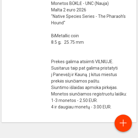
Monetos BŪKLĖ - UNC (Nauja)
Malta 2 euro 2026
"Native Species Series - The Pharaoh's
Hound"
BiMetallic coin
8.5 g; 25.75 mm
Prekes galima atsiimti VILNIUJE.
Susitarus taip pat galima pristatyti
į Panevėžį ir Kauną. Į kitus miestus
prekės siunčiamos paštu.
Siuntimo išlaidas apmoka pirkėjas.
Monetos siunčiamos registruotu laišku:
1-3 monetos - 2.50 EUR.
4 ir daugiau monetų - 3.00 EUR.