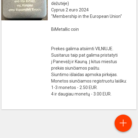
dėžutėje)
Cyprus 2 euro 2024
"Membership in the European Union"
BiMetallic coin
Prekes galima atsiimti VILNIUJE.
Susitarus taip pat galima pristatyti
į Panevėžį ir Kauną. Į kitus miestus
prekės siunčiamos paštu.
Siuntimo išlaidas apmoka pirkėjas.
Monetos siunčiamos registruotu laišku:
1-3 monetos - 2.50 EUR.
4 ir daugiau monetų - 3.00 EUR.