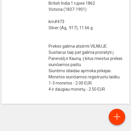
British India 1 rupee 1862
Victoria (1837-1901)
km#473
Silver (Ag, .917); 11.66 g
Prekes galima atsiimti VILNIUJE.
Susitarus taip pat galima pristatyti į
Panevėžį ir Kauną. Į kitus miestus prekės
siunčiamos paštu.
Siuntimo išlaidas apmoka pirkėjas.
Monetos siunčiamos registruotu laišku:
1-3 monetos - 2.00 EUR.
4 ir daugiau monetų - 2.50 EUR.