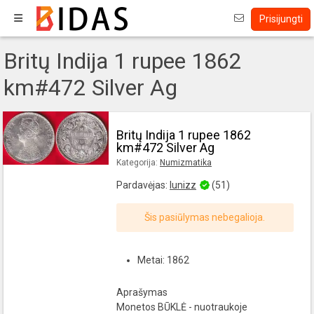
Prisijungti
Britų Indija 1 rupee 1862
km#472 Silver Ag
Britų Indija 1 rupee 1862
km#472 Silver Ag
Kategorija:
Numizmatika
Pardavėjas:
lunizz
(51)
Šis pasiūlymas nebegalioja.
Metai: 1862
Aprašymas
Monetos BŪKLĖ - nuotraukoje