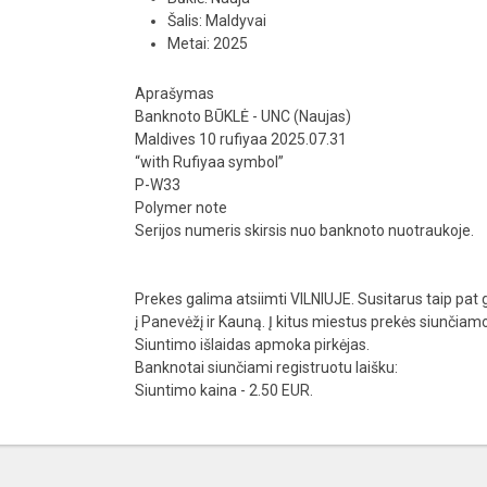
Šalis: Maldyvai
Metai: 2025
Aprašymas
Banknoto BŪKLĖ - UNC (Naujas)
Maldives 10 rufiyaa 2025.07.31
“with Rufiyaa symbol”
P-W33
Polymer note
Serijos numeris skirsis nuo banknoto nuotraukoje.
Prekes galima atsiimti VILNIUJE. Susitarus taip pat g
į Panevėžį ir Kauną. Į kitus miestus prekės siunčia
Siuntimo išlaidas apmoka pirkėjas.
Banknotai siunčiami registruotu laišku:
Siuntimo kaina - 2.50 EUR.