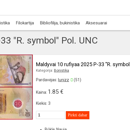
istika
Filokartija
Bibliofilija, bukinistika
Aksesuarai
-33 "R. symbol" Pol. UNC
Maldyvai 10 rufiyaa 2025 P-33 "R. symbol
Kategorija:
Bonistika
Pardavėjas:
lunizz
(51)
1.85 €
Kaina:
Kiekis: 3
Pirkti dabar
Būklė: Nauja