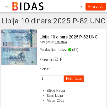
Prisijungti
Libija 10 dinars 2025 P-82 UNC
Libija 10 dinars 2025 P-82 UNC
Kategorija:
Bonistika
Pardavėjas:
lunizz
(51)
6.50 €
Kaina:
Kiekis: 3
Pirkti dabar
Būklė: Nauja
Šalis: Libija
Metai: 2025