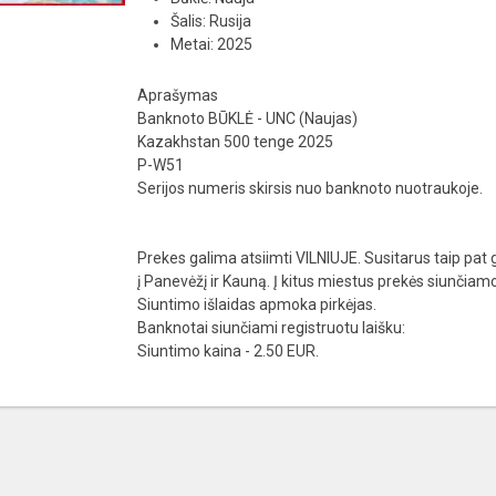
Šalis: Rusija
Metai: 2025
Aprašymas
Banknoto BŪKLĖ - UNC (Naujas)
Kazakhstan 500 tenge 2025
P-W51
Serijos numeris skirsis nuo banknoto nuotraukoje.
Prekes galima atsiimti VILNIUJE. Susitarus taip pat g
į Panevėžį ir Kauną. Į kitus miestus prekės siunčia
Siuntimo išlaidas apmoka pirkėjas.
Banknotai siunčiami registruotu laišku:
Siuntimo kaina - 2.50 EUR.