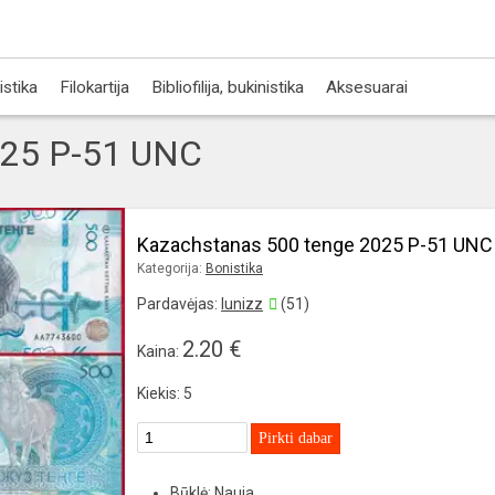
istika
Filokartija
Bibliofilija, bukinistika
Aksesuarai
025 P-51 UNC
Kazachstanas 500 tenge 2025 P-51 UNC
Kategorija:
Bonistika
Pardavėjas:
lunizz
(51)
2.20 €
Kaina:
Kiekis: 5
Pirkti dabar
Būklė: Nauja