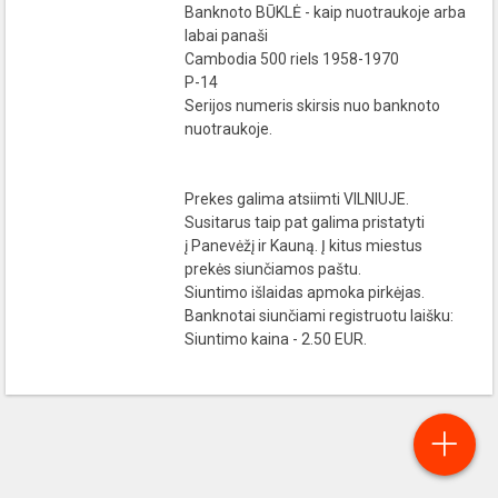
Banknoto BŪKLĖ - kaip nuotraukoje arba
labai panaši
Cambodia 500 riels 1958-1970
P-14
Serijos numeris skirsis nuo banknoto
nuotraukoje.
Prekes galima atsiimti VILNIUJE.
Susitarus taip pat galima pristatyti
į Panevėžį ir Kauną. Į kitus miestus
prekės siunčiamos paštu.
Siuntimo išlaidas apmoka pirkėjas.
Banknotai siunčiami registruotu laišku:
Siuntimo kaina - 2.50 EUR.