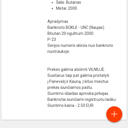
Šalis: Butanas
Metai: 2000
Aprašymas
Banknoto BŪKLĖ - UNC (Naujas)
Bhutan 20 ngultrum 2000
P-23
Serijos numeris skirsis nuo banknoto
nuotraukoje.
Prekes galima atsiimti VILNIUJE.
Susitarus taip pat galima pristatyti
į Panevėžį ir Kauną. Į kitus miestus
prekės siunčiamos paštu.
Siuntimo išlaidas apmoka pirkėjas.
Banknotai siunčiami registruotu laišku:
Siuntimo kaina - 2.50 EUR.